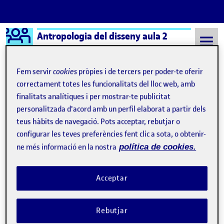
Logo Ágora
Antropologia del disseny aula 2
Saltar al contingut
Fem servir
cookies
pròpies i de tercers per poder-te oferir
correctament totes les funcionalitats del lloc web, amb
finalitats analítiques i per mostrar-te publicitat
Semestre 20212 - Aula 2
24 Febrer, 2022
personalitzada d'acord amb un perfil elaborat a partir dels
24 Febrer, 2022
teus hàbits de navegació. Pots acceptar, rebutjar o
configurar les teves preferències fent clic a sota, o obtenir-
ne més informació en la nostra
política de cookies.
PAC 1. L’antropologia en el disseny
Publicat per
Publicat per
Ricard Solé I Xanxo
Visibilitat:
Data de publicació
24 febrer, 2022 9:43 pm
a PAC 1. L’antropologia en el diss
Públic
-
24 Febr. 2022
-
3 comentaris
Acceptar
Rebutjar