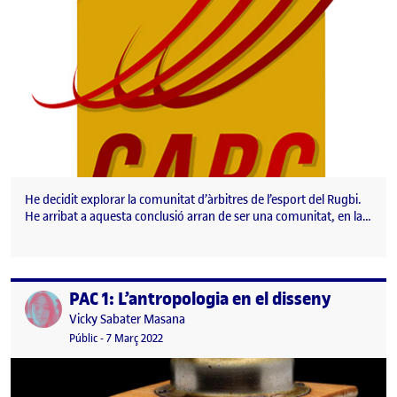
He decidit explorar la comunitat d’àrbitres de l’esport del Rugbi.
He arribat a aquesta conclusió arran de ser una comunitat, en la…
PAC 1: L’antropologia en el disseny
Publicat per
Publicat per
Vicky Sabater Masana
Visibilitat:
Data de publicació
7 març, 2022 10:03 pm
Públic
-
7 Març 2022