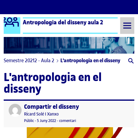
Logo Ágora
Antropologia del disseny aula 2
Saltar al contingut
Semestre 20212 - Aula 2
L'antropologia en el disseny
L'antropologia en el
disseny
Compartir el disseny
Publicat per
Publicat per
Ricard Solé I Xanxo
Visibilitat:
Data de publicació
el Compartir el disseny
Públic
-
5 Juny 2022
-
comentari