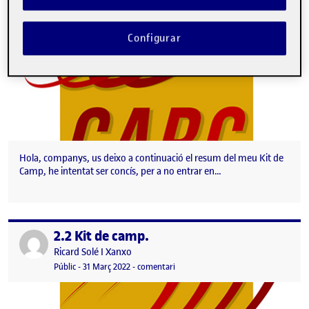
Configurar
Hola, companys, us deixo a continuació el resum del meu Kit de
Camp, he intentat ser concís, per a no entrar en…
2.2 Kit de camp.
Publicat per
Publicat per
Ricard Solé I Xanxo
Visibilitat:
Data de publicació
31 març, 2022 9:09 pm
el 2.2 Kit de camp.
Públic
-
31 Març 2022
-
comentari