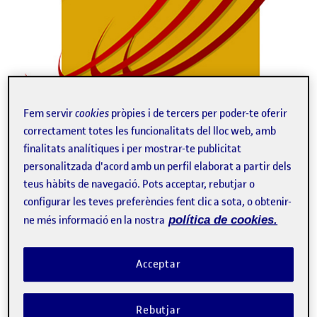
Fem servir
cookies
pròpies i de tercers per poder-te oferir
correctament totes les funcionalitats del lloc web, amb
finalitats analítiques i per mostrar-te publicitat
A continuació us deixa el pdf amb tota la pràctica, m’ha costat
personalitzada d'acord amb un perfil elaborat a partir dels
suor i llàgrimes, però m’enduc un bon record. L'antropologia en
teus hàbits de navegació. Pots acceptar, rebutjar o
el disseny…
configurar les teves preferències fent clic a sota, o obtenir-
ne més informació en la nostra
política de cookies.
PAC3 Etnografia pel disseny
Publicat per
Acceptar
Publicat per
Ricard Solé I Xanxo
Visibilitat:
Data de publicació
8 maig, 2022 11:28 am
el PAC3 Etnografia pel disseny
Públic
-
8 Maig 2022
-
comentari
Rebutjar