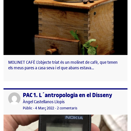
MOLINET CAFÈ L’objecte triat és un molinet de cafè, que tenen
els meus pares a casa seva i el que abans estava…
PAC 1. L´antropologia en el Disseny
Publicat per
Publicat per
Àngel Castellanos Llopis
Visibilitat:
Data de publicació
6 març, 2022 1:04 pm
a PAC 1. L´antropologia en el Disse
Públic
-
4 Març 2022
-
2 comentaris