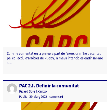
Com he comentat en la primera part de l’exercici, m’he decantat
pel col·lectiu d’àrbitres de Rugby, la meva intenció és endinsar-me
al…
PAC 2.1. Definir la comunitat
Publicat per
Publicat per
Ricard Solé I Xanxo
Visibilitat:
Data de publicació
30 març, 2022 8:33 am
el PAC 2.1. Definir la comunitat
Públic
-
29 Març 2022
-
comentari