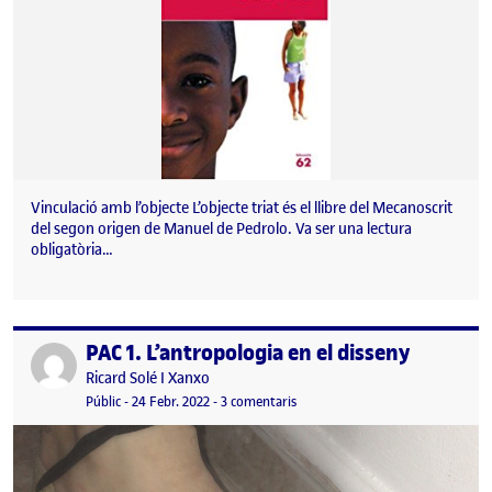
Vinculació amb l’objecte L’objecte triat és el llibre del Mecanoscrit
del segon origen de Manuel de Pedrolo. Va ser una lectura
obligatòria…
PAC 1. L’antropologia en el disseny
Publicat per
Publicat per
Ricard Solé I Xanxo
Visibilitat:
Data de publicació
24 febrer, 2022 9:43 pm
a PAC 1. L’antropologia en el diss
Públic
-
24 Febr. 2022
-
3 comentaris