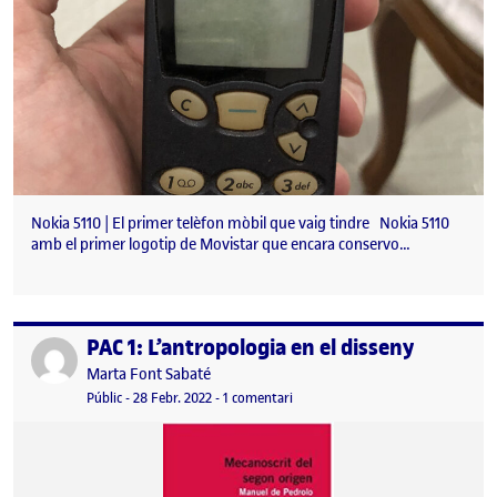
Nokia 5110 | El primer telèfon mòbil que vaig tindre Nokia 5110
amb el primer logotip de Movistar que encara conservo…
PAC 1: L’antropologia en el disseny
Publicat per
Publicat per
Marta Font Sabaté
Visibilitat:
Data de publicació
a PAC 1: L’antropologia en el dissen
Públic
-
28 Febr. 2022
-
1 comentari