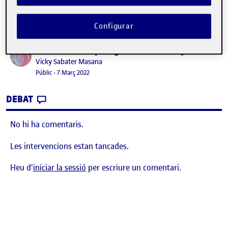
Configurar
PAC 1: L’antropologia en el disseny
Publicat per
Publicat per
Vicky Sabater Masana
Visibilitat:
Data de publicació
7 març, 2022 10:03 pm
Públic
-
7 Març 2022
CONTRIBUTION
0
EL PAC 1: L’ANTROPOLOGIA EN EL DISSENY
DEBAT
No hi ha comentaris.
Les intervencions estan tancades.
Heu d'
iniciar la sessió
per escriure un comentari.