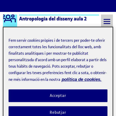
Logo Ágora
Antropologia del disseny aula 2
Saltar al contingut
Fem servir
cookies
pròpies i de tercers per poder-te oferir
correctament totes les funcionalitats del lloc web, amb
Semestre 20212 - Aula 2
7 Març, 2022
finalitats analítiques i per mostrar-te publicitat
personalitzada d'acord amb un perfil elaborat a partir dels
7 Març, 2022
teus hàbits de navegació. Pots acceptar, rebutjar o
configurar les teves preferències fent clic a sota, o obtenir-
ne més informació en la nostra
política de cookies.
Acceptar
Rebutjar