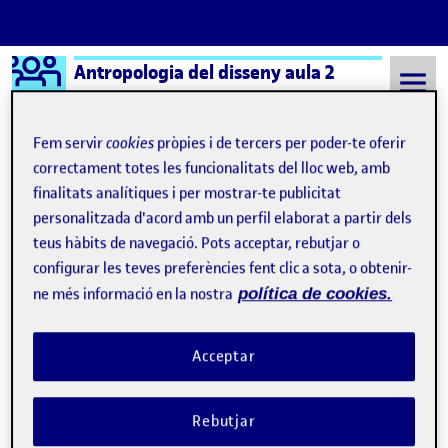
Logo Ágora
Antropologia del disseny aula 2
Saltar al contingut
Fem servir
cookies
pròpies i de tercers per poder-te oferir
correctament totes les funcionalitats del lloc web, amb
finalitats analítiques i per mostrar-te publicitat
Semestre 20212 - Aula 2
7 Març, 2022
personalitzada d'acord amb un perfil elaborat a partir dels
7 Març, 2022
teus hàbits de navegació. Pots acceptar, rebutjar o
configurar les teves preferències fent clic a sota, o obtenir-
ne més informació en la nostra
política de cookies.
PAC 1: L’antropologia en el disseny
Publicat per
Publicat per
Vicky Sabater Masana
Visibilitat:
Data de publicació
7 març, 2022 10:03 pm
Públic
-
7 Març 2022
Acceptar
Rebutjar