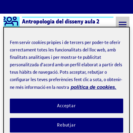
Logo Ágora
Antropologia del disseny aula 2
Saltar al contingut
Fem servir
cookies
pròpies i de tercers per poder-te oferir
correctament totes les funcionalitats del lloc web, amb
finalitats analítiques i per mostrar-te publicitat
Semestre 20212 - Aula 2
8 Maig, 2022
personalitzada d'acord amb un perfil elaborat a partir dels
8 Maig, 2022
teus hàbits de navegació. Pots acceptar, rebutjar o
configurar les teves preferències fent clic a sota, o obtenir-
ne més informació en la nostra
política de cookies.
PAC3 Etnografia pel disseny
Publicat per
Publicat per
Ricard Solé I Xanxo
Visibilitat:
Data de publicació
8 maig, 2022 11:28 am
el PAC3 Etnografia pel disseny
Públic
-
8 Maig 2022
-
comentari
Acceptar
Rebutjar