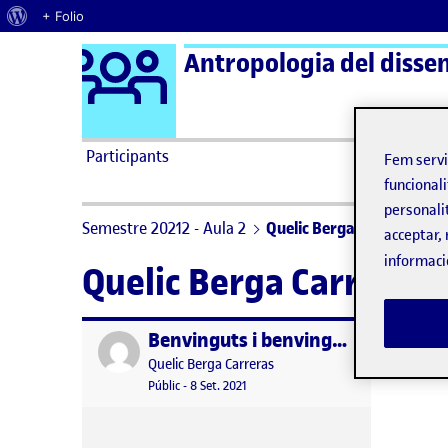
Quant al WordPress
+ Folio
Logo Ágora
Antropologia del dissen
Saltar al contingut
Participants
Fem serv
funcionali
personali
Semestre 20212 - Aula 2
Quelic Berga Carreras
acceptar, 
informaci
Quelic Berga Carreras
Benvinguts i benvingudes!
Publicat per
Publicat per
Quelic Berga Carreras
Visibilitat:
Data de publicació
8 setembre, 2021 11:10 pm
Públic
-
8 Set. 2021