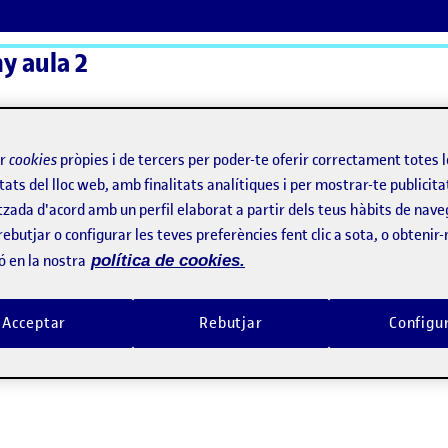
y aula 2
ActiFolios
Aj
ir
cookies
pròpies i de tercers per poder-te oferir correctament totes 
tats del lloc web, amb finalitats analítiques i per mostrar-te publicita
tzada d'acord amb un perfil elaborat a partir dels teus hàbits de nave
rebutjar o configurar les teves preferències fent clic a sota, o obtenir
ó en la nostra
política de cookies.
Acceptar
Rebutjar
Configu