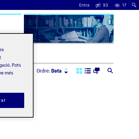
Entra
93
17
uda
les
t
gació. Pots
Ordre:
Descendent
Ordre:
Data
-ne més
rar