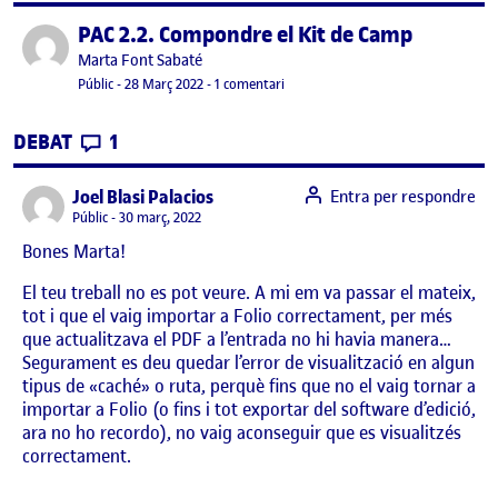
PAC 2.2. Compondre el Kit de Camp
Publicat per
Publicat per
Marta Font Sabaté
Visibilitat:
Data de publicació
28 març, 2022 7:05 pm
a PAC 2.2. Compondre el Kit de Cam
Públic
-
28 Març 2022
-
1 comentari
CONTRIBUTIONS
EL PAC 2.2. COMPONDRE EL KIT DE CAMP
DEBAT
1
says:
Joel Blasi Palacios
Entra per respondre
Visibilitat:
Públic
30 març, 2022
Bones Marta!
El teu treball no es pot veure. A mi em va passar el mateix,
tot i que el vaig importar a Folio correctament, per més
que actualitzava el PDF a l’entrada no hi havia manera…
Segurament es deu quedar l’error de visualització en algun
tipus de «caché» o ruta, perquè fins que no el vaig tornar a
importar a Folio (o fins i tot exportar del software d’edició,
ara no ho recordo), no vaig aconseguir que es visualitzés
correctament.