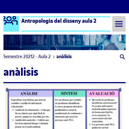
Logo Ágora
Antropologia del disseny aula 2
Saltar al contingut
Semestre 20212 - Aula 2
anàlisis
anàlisis