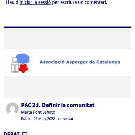
Heu d'
iniciar la sessió
per escriure un comentari.
PAC 2.1. Definir la comunitat
Publicat per
Publicat per
Marta Font Sabaté
Visibilitat:
Data de publicació
3 abril, 2022 3:53 pm
el PAC 2.1. Definir la comunitat
Públic
-
25 Març 2022
-
comentari
CONTRIBUTION
0
EL PAC 2.1. DEFINIR LA COMUNITAT
DEBAT