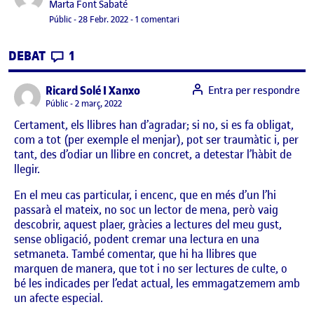
Publicat per
Marta Font Sabaté
Visibilitat:
Data de publicació
a PAC 1: L’antropologia en el disseny
Públic
-
28 Febr. 2022
-
1 comentari
CONTRIBUTIONS
EL PAC 1: L’ANTROPOLOGIA EN EL DISSENY
DEBAT
1
says:
Ricard Solé I Xanxo
Entra per respondre
Visibilitat:
Públic
2 març, 2022
Certament, els llibres han d’agradar; si no, si es fa obligat,
com a tot (per exemple el menjar), pot ser traumàtic i, per
tant, des d’odiar un llibre en concret, a detestar l’hàbit de
llegir.
En el meu cas particular, i encenc, que en més d’un l’hi
passarà el mateix, no soc un lector de mena, però vaig
descobrir, aquest plaer, gràcies a lectures del meu gust,
sense obligació, podent cremar una lectura en una
setmaneta. També comentar, que hi ha llibres que
marquen de manera, que tot i no ser lectures de culte, o
bé les indicades per l’edat actual, les emmagatzemem amb
un afecte especial.