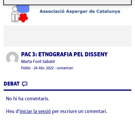
PAC 3: ETNOGRAFIA PEL DISSENY
Publicat per
Publicat per
Marta Font Sabaté
Visibilitat:
Data de publicació
24 abril, 2022 7:48 pm
el PAC 3: ETNOGRAFIA PEL DISSENY
Públic
-
24 Abr. 2022
-
comentari
CONTRIBUTION
0
EL PAC 3: ETNOGRAFIA PEL DISSENY
DEBAT
No hi ha comentaris.
Heu d'
iniciar la sessió
per escriure un comentari.