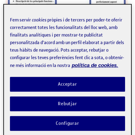
Fem servir
cookies
pròpies i de tercers per poder-te oferir
correctament totes les funcionalitats del lloc web, amb
PAC4: COMPARTIR EL DISSENY
Publicat per
finalitats analítiques i per mostrar-te publicitat
Publicat per
Marta Font Sabaté
personalitzada d'acord amb un perfil elaborat a partir dels
Visibilitat:
Data de publicació
el PAC4: COMPARTIR EL DISSENY
Públic
-
18 Maig 2022
-
comentari
teus hàbits de navegació. Pots acceptar, rebutjar o
CONTRIBUTION
0
EL PAC4: COMPARTIR EL DISSENY
configurar les teves preferències fent clic a sota, o obtenir-
DEBAT
ne més informació en la nostra
política de cookies.
No hi ha comentaris.
Acceptar
Heu d'
iniciar la sessió
per escriure un comentari.
Rebutjar
Configurar