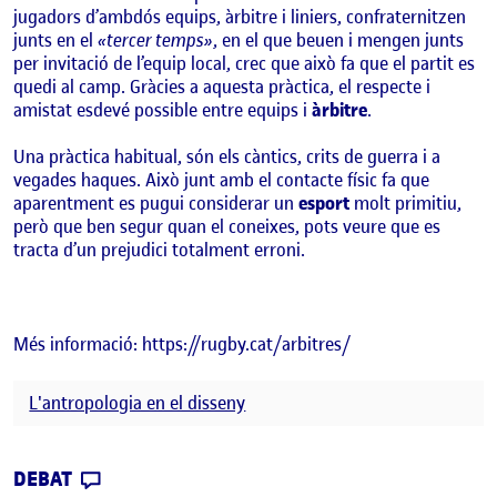
jugadors d’ambdós equips, àrbitre i liniers, confraternitzen
junts en el
«tercer temps»
, en el que beuen i mengen junts
per invitació de l’equip local, crec que això fa que el partit es
quedi al camp. Gràcies a aquesta pràctica, el respecte i
amistat esdevé possible entre equips i
àrbitre
.
Una pràctica habitual, són els càntics, crits de guerra i a
vegades haques. Això junt amb el contacte físic fa que
aparentment es pugui considerar un
esport
molt primitiu,
però que ben segur quan el coneixes, pots veure que es
tracta d’un prejudici totalment erroni.
Més informació: https://rugby.cat/arbitres/
L'antropologia en el disseny
CONTRIBUTION
0
EL PAC 2.1. DEFINIR LA COMUNITAT
DEBAT