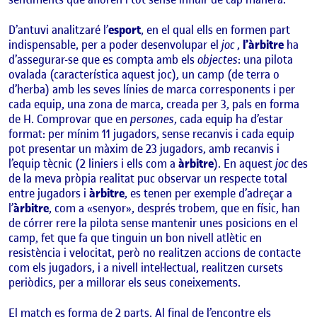
D’antuvi analitzaré l’
esport
, en el qual ells en formen part
indispensable, per a poder desenvolupar el
joc
,
l’àrbitre
ha
d’assegurar-se que es compta amb els
objectes
: una pilota
ovalada (característica aquest joc), un camp (de terra o
d’herba) amb les seves línies de marca corresponents i per
cada equip, una zona de marca, creada per 3, pals en forma
de H. Comprovar que en
persones
, cada equip ha d’estar
format: per mínim 11 jugadors, sense recanvis i cada equip
pot presentar un màxim de 23 jugadors, amb recanvis i
l’equip tècnic (2 liniers i ells com a
àrbitre
). En aquest
joc
des
de la meva pròpia realitat puc observar un respecte total
entre jugadors i
àrbitre
, es tenen per exemple d’adreçar a
l’
àrbitre
, com a «senyor», després trobem, que en físic, han
de córrer rere la pilota sense mantenir unes posicions en el
camp, fet que fa que tinguin un bon nivell atlètic en
resistència i velocitat, però no realitzen accions de contacte
com els jugadors, i a nivell intel·lectual, realitzen cursets
periòdics, per a millorar els seus coneixements.
El match es forma de 2 parts. Al final de l’encontre els