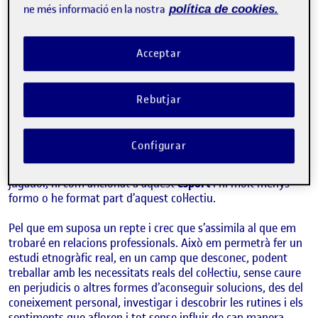
PAC 2.1. Definir la comunitat
ne més informació en la nostra
política de cookies.
Publicat per
Ricard Solé I Xanxo
Visibilitat:
Data de publicació
30 març, 2022 8:33 am
el PAC 2.1. Definir la comunitat
Públic
-
29 Març 2022
-
comentari
Acceptar
He decidit explorar la comunitat d’
àrbitres
de l’esport del
Rugbi
.
Rebutjar
He arribat a aquesta conclusió arran de ser una comunitat,
en la que hi puc accedir amb certa facilitat (perquè el meu
Configurar
germà
en forma part) però alhora per a ser totalment
desconeguda per a mi, no soc ni n’he estat part, ni com a
jugador, ni com aficionat a aquest
esport
i ni molt menys
formo o he format part d’aquest col·lectiu.
Pel que em suposa un repte i crec que s’assimila al que em
trobaré en relacions professionals. Això em permetrà fer un
estudi etnogràfic real, en un camp que desconec, podent
treballar amb les necessitats reals del col·lectiu, sense caure
en perjudicis o altres formes d’aconseguir solucions, des del
coneixement personal, investigar i descobrir les rutines i els
sentiments que afloren i tot sense influir de cap manera.