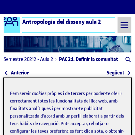
Logo Ágora
Antropologia del disseny aula 2
Saltar al contingut
Semestre 20212 - Aula 2
PAC 2.1. Definir la comunitat
Navegació d'entrades
: PAC 2.2. Compondre el Kit de Camp
: 2.2
Anterior
Següent
Fem servir
cookies
pròpies i de tercers per poder-te oferir
correctament totes les funcionalitats del lloc web, amb
finalitats analítiques i per mostrar-te publicitat
personalitzada d'acord amb un perfil elaborat a partir dels
teus hàbits de navegació. Pots acceptar, rebutjar o
configurar les teves preferències fent clic a sota, o obtenir-
Publicat per