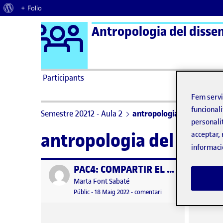
Quant al WordPress
+ Folio
Logo Ágora
Antropologia del dissen
Saltar al contingut
Participants
Fem serv
funcionali
Semestre 20212 - Aula 2
antropologia del disseny
personali
antropologia del disse
acceptar, 
informaci
PAC4: COMPARTIR EL DISSENY
Publicat per
Publicat 
Publicat per
Marta Font Sabaté
Visibilitat:
Data de publicació
el PAC4: COMPARTIR E
Públic
-
18 Maig 2022
-
comentari