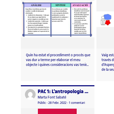
Quin ha estat el procediment o procés que
Vaig est
vas dur a terme per elaborar el meu
través d
objecte i quines consideracions vas tenir…
d’Asper
de la se
PAC 1: L’antropologia en el disseny
Publicat per
Publicat per
Marta Font Sabaté
Visibilitat:
Data de publicació
a PAC 1: L’antropologi
Públic
-
28 Febr. 2022
-
1 comentari