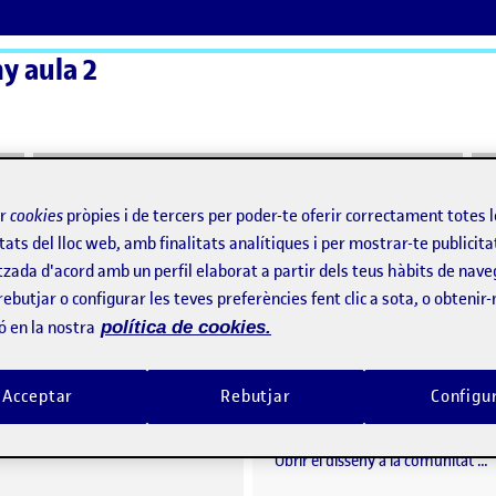
y aula 2
ActiFolios
Aj
ir
cookies
pròpies i de tercers per poder-te oferir correctament totes 
tats del lloc web, amb finalitats analítiques i per mostrar-te publicita
tzada d'acord amb un perfil elaborat a partir dels teus hàbits de nave
ny
rebutjar o configurar les teves preferències fent clic a sota, o obtenir
ó en la nostra
política de cookies.
PAC 3: ETNOGRAFIA PEL DISSENY
per
Publicat per
Acceptar
Rebutjar
Configu
Publicat per
Publicat per
Marta Font Sabaté
Marta Font Sabaté
L DISSENY
Visibilitat:
Data de publicació
24 abril, 2022 7:48 pm
el PAC 3: ETNOGRAFIA PEL DISSENY
Visibilitat:
Data de publicació
28 març
Públic
-
24 Abr. 2022
-
comentari
Públic
-
28 Març 2022
-
1 com
Obrir el disseny a la comunitat …