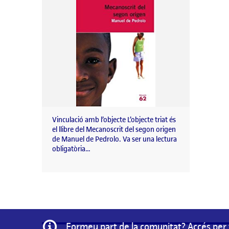
Vinculació amb l’objecte L’objecte triat és
el llibre del Mecanoscrit del segon origen
de Manuel de Pedrolo. Va ser una lectura
obligatòria…
Informació
Formeu part de la comunitat? Accés per 