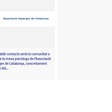
ablir contacte amb la comunitat a
e la meva psicòloga de l’Associació
ger de Catalunya, concretament
u del…
a en el disseny