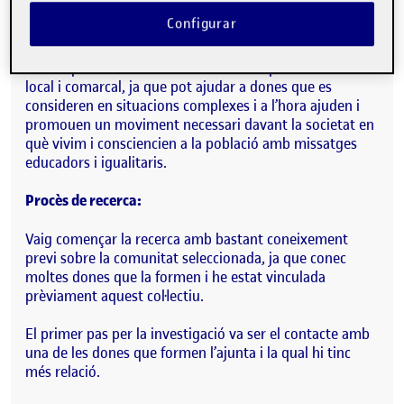
regularment en tallers, activitats i xerrades que
Configurar
organitzen al poble mensualment.
Penso que és una comunitat molt enriquidora en l’àmbit
local i comarcal, ja que pot ajudar a dones que es
consideren en situacions complexes i a l’hora ajuden i
promouen un moviment necessari davant la societat en
què vivim i consciencien a la població amb missatges
educadors i igualitaris.
Procès de recerca:
Vaig començar la recerca amb bastant coneixement
previ sobre la comunitat seleccionada, ja que conec
moltes dones que la formen i he estat vinculada
prèviament aquest col·lectiu.
El primer pas per la investigació va ser el contacte amb
una de les dones que formen l’ajunta i la qual hi tinc
més relació.