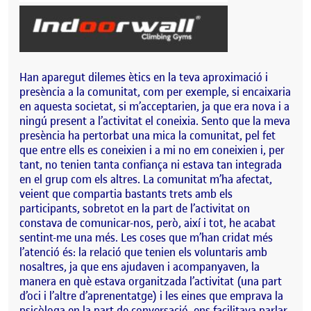
Han aparegut dilemes ètics en la teva aproximació i
presència a la comunitat, com per exemple, si encaixaria
en aquesta societat, si m’acceptarien, ja que era nova i a
ningú present a l’activitat el coneixia. Sento que la meva
presència ha pertorbat una mica la comunitat, pel fet
que entre ells es coneixien i a mi no em coneixien i, per
tant, no tenien tanta confiança ni estava tan integrada
en el grup com els altres. La comunitat m’ha afectat,
veient que compartia bastants trets amb els
participants, sobretot en la part de l’activitat on
constava de comunicar-nos, però, així i tot, he acabat
sentint-me una més. Les coses que m’han cridat més
l’atenció és: la relació que tenien els voluntaris amb
nosaltres, ja que ens ajudaven i acompanyaven, la
manera en què estava organitzada l’activitat (una part
d’oci i l’altre d’aprenentatge) i les eines que emprava la
psicòloga en la part de conversació, ens facilitava parlar