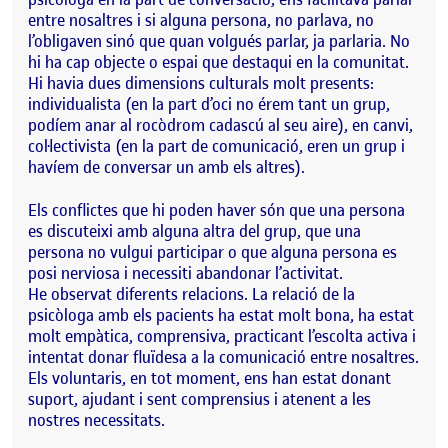
entre nosaltres i si alguna persona, no parlava, no
l’obligaven sinó que quan volgués parlar, ja parlaria. No
hi ha cap objecte o espai que destaqui en la comunitat.
Hi havia dues dimensions culturals molt presents:
individualista (en la part d’oci no érem tant un grup,
podíem anar al rocòdrom cadascú al seu aire), en canvi,
col·lectivista (en la part de comunicació, eren un grup i
havíem de conversar un amb els altres).
Els conflictes que hi poden haver són que una persona
es discuteixi amb alguna altra del grup, que una
persona no vulgui participar o que alguna persona es
posi nerviosa i necessiti abandonar l’activitat.
He observat diferents relacions. La relació de la
psicòloga amb els pacients ha estat molt bona, ha estat
molt empàtica, comprensiva, practicant l’escolta activa i
intentat donar fluïdesa a la comunicació entre nosaltres.
Els voluntaris, en tot moment, ens han estat donant
suport, ajudant i sent comprensius i atenent a les
nostres necessitats.