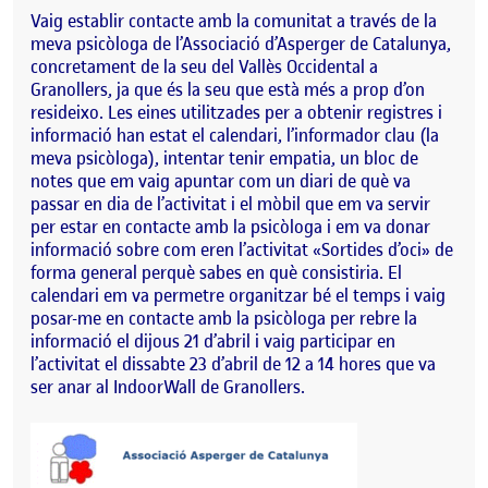
Vaig establir contacte amb la comunitat a través de la
meva psicòloga de l’Associació d’Asperger de Catalunya,
concretament de la seu del Vallès Occidental a
Granollers, ja que és la seu que està més a prop d’on
resideixo. Les eines utilitzades per a obtenir registres i
informació han estat el calendari, l’informador clau (la
meva psicòloga), intentar tenir empatia, un bloc de
notes que em vaig apuntar com un diari de què va
passar en dia de l’activitat i el mòbil que em va servir
per estar en contacte amb la psicòloga i em va donar
informació sobre com eren l’activitat «Sortides d’oci» de
forma general perquè sabes en què consistiria. El
calendari em va permetre organitzar bé el temps i vaig
posar-me en contacte amb la psicòloga per rebre la
informació el dijous 21 d’abril i vaig participar en
l’activitat el dissabte 23 d’abril de 12 a 14 hores que va
ser anar al IndoorWall de Granollers.