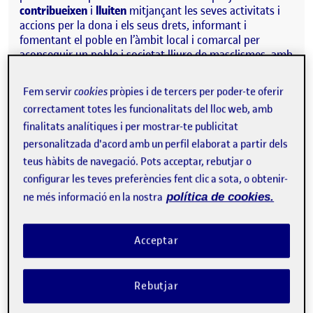
contribueixen
i
lluiten
mitjançant les seves activitats i
accions per la dona i els seus drets, informant i
fomentant el poble en l’àmbit local i comarcal per
aconseguir un poble i societat lliure de masclismes, amb
igualtat i sense violència de gènere.
Fem servir
cookies
pròpies i de tercers per poder-te oferir
L’associació organitza moltes activitats de
correctament totes les funcionalitats del lloc web, amb
conscienciació i té diferents equips de suport per la
finalitats analítiques i per mostrar-te publicitat
dona, tant per dones que han patit o pateixen violència
de gènere, dones amb situacions vulnerables, etc.
personalitzada d'acord amb un perfil elaborat a partir dels
teus hàbits de navegació. Pots acceptar, rebutjar o
Elles es troben setmanalment per analitzar i treballar
configurar les teves preferències fent clic a sota, o obtenir-
aquests grups de suport, activitats i difusió d’informació
ne més informació en la nostra
política de cookies.
en xarxes socials.
Contacte i conèixement prèvi:
Acceptar
Personalment, he col·laborat en algun l’execució
d’alguns cartells gràfics per alguna activitat i trobades.
Rebutjar
Tot i no formar part de la comunitat, assisteixo