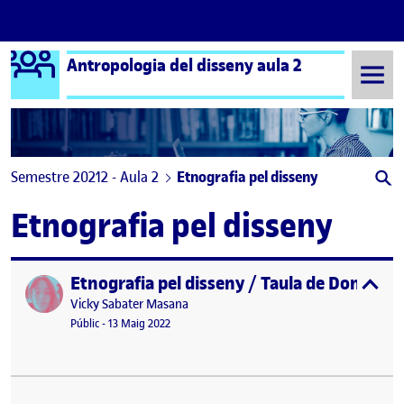
Logo Ágora
Antropologia del disseny aula 2
Saltar al contingut
Semestre 20212 - Aula 2
Etnografia pel disseny
Etnografia pel disseny
Etnografia pel disseny / Taula de Dones de
Publicat per
expa
Publicat per
Vicky Sabater Masana
Visibilitat:
Data de publicació
Públic
-
13 Maig 2022