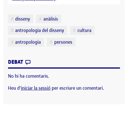
Etiquetes
disseny
anàlisis
antropologia del disseny
cultura
antropologia
persones
CONTRIBUTION
0
EL PAC 3: ETNOGRAFIA PEL DISSENY
DEBAT
No hi ha comentaris.
Heu d'
iniciar la sessió
per escriure un comentari.