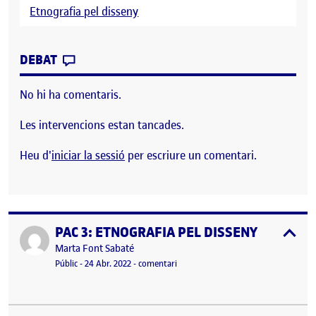
Etnografia pel disseny
CONTRIBUTION
0
EL ETNOGRAFIA PEL DISSENY / TAULA D
DEBAT
No hi ha comentaris.
Les intervencions estan tancades.
Heu d'
iniciar la sessió
per escriure un comentari.
PAC 3: ETNOGRAFIA PEL DISSENY
Publicat per
expa
Publicat per
Marta Font Sabaté
Visibilitat:
Data de publicació
24 abril, 2022 7:48 pm
el PAC 3: ETNOGRAFIA PEL DISSENY
Públic
-
24 Abr. 2022
-
comentari