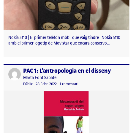
Nokia 5110 | El primer telèfon mòbil que vaig tindre Nokia 5110
amb el primer logotip de Movistar que encara conservo…
PAC 1: L’antropologia en el disseny
Publicat per
Publicat per
Marta Font Sabaté
Visibilitat:
Data de publicació
a PAC 1: L’antropologia en el dissen
Públic
-
28 Febr. 2022
-
1 comentari