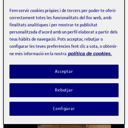
Fem servir
cookies
pròpies i de tercers per poder-te oferir
correctament totes les funcionalitats del lloc web, amb
finalitats analítiques i per mostrar-te publicitat
personalitzada d'acord amb un perfil elaborat a partir dels
Per aquesta activitat, he escollit l’Associació Asperger de
teus hàbits de navegació. Pots acceptar, rebutjar o
Catalunya. Es tracta d’una entitat sense ànim de lucre formada
configurar les teves preferències fent clic a sota, o obtenir-
per famílies amb un…
ne més informació en la nostra
política de cookies.
Acceptar
PAC 1: L’antropologia en el disseny
Publicat per
Publicat per
Vicky Sabater Masana
Visibilitat:
Data de publicació
7 març, 2022 10:03 pm
Públic
-
7 Març 2022
Rebutjar
Configurar