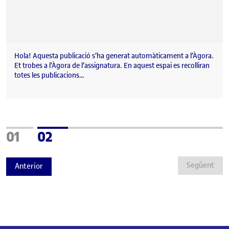
Hola! Aquesta publicació s’ha generat automàticament a l’Àgora.
Et trobes a l’Àgora de l’assignatura. En aquest espai es recolliran
totes les publicacions…
Pàgina
Pàgina
01
02
Següent
Anterior