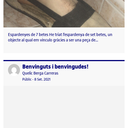
Espardenyes de 7 betes He triat l’espardenya de set betes, un
objecte al qual em vinculo gràcies a ser una peça de…
Benvinguts i benvingudes!
Publicat per
Publicat per
Quelic Berga Carreras
Visibilitat:
Data de publicació
8 setembre, 2021 11:10 pm
Públic
-
8 Set. 2021