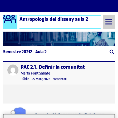
Logo Ágora
Antropologia del disseny aula 2
Saltar al contingut
Semestre 20212 - Aula 2
PAC 2.1. Definir la comunitat
Publicat per
Publicat per
Marta Font Sabaté
Visibilitat:
Data de publicació
3 abril, 2022 3:53 pm
el PAC 2.1. Definir la comunitat
Públic
-
25 Març 2022
-
comentari