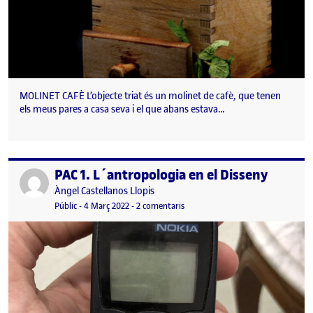
MOLINET CAFÈ L’objecte triat és un molinet de cafè, que tenen
els meus pares a casa seva i el que abans estava…
PAC 1. L´antropologia en el Disseny
Publicat per
Publicat per
Àngel Castellanos Llopis
Visibilitat:
Data de publicació
6 març, 2022 1:04 pm
a PAC 1. L´antropologia en el Disse
Públic
-
4 Març 2022
-
2 comentaris