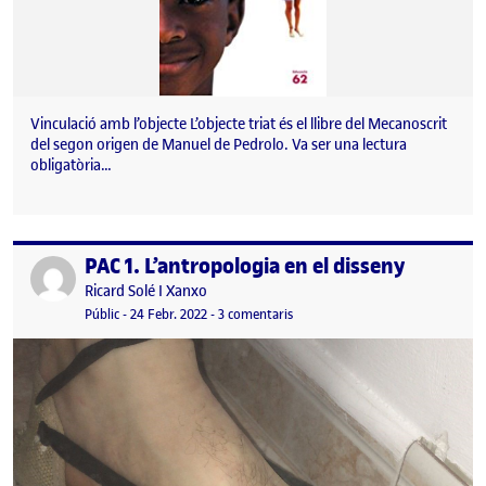
Vinculació amb l’objecte L’objecte triat és el llibre del Mecanoscrit
del segon origen de Manuel de Pedrolo. Va ser una lectura
obligatòria…
PAC 1. L’antropologia en el disseny
Publicat per
Publicat per
Ricard Solé I Xanxo
Visibilitat:
Data de publicació
24 febrer, 2022 9:43 pm
a PAC 1. L’antropologia en el diss
Públic
-
24 Febr. 2022
-
3 comentaris